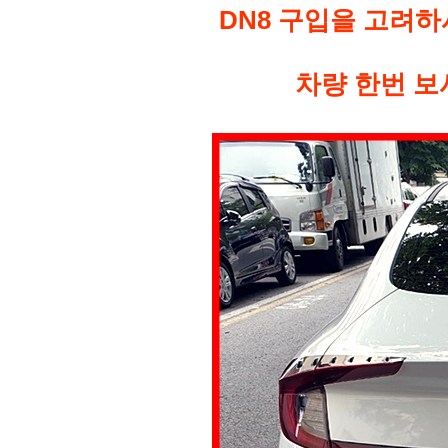
DN8 구입을 고려
차량 한번 보