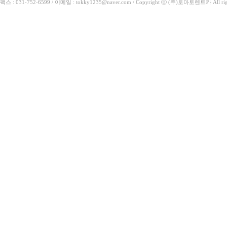
팩스 : 031-752-6599 / 이메일 : tokky1235@naver.com / Copyright ⓒ (주)토마토렌트카 All rig